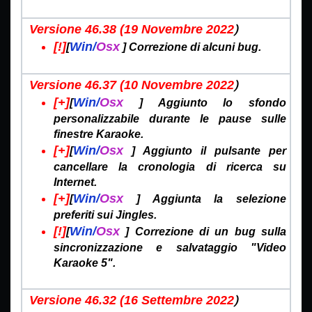
)
Versione 46.38 (19 Novembre
2022
[!]
Win/
Osx
[
]
Correzione di alcuni bug.
)
Versione 46.37 (10 Novembre
2022
[+]
Win/
Osx
[
]
Aggiunto lo sfondo
personalizzabile durante le pause sulle
finestre Karaoke.
[+]
Win/
Osx
[
]
Aggiunto il pulsante per
cancellare la cronologia di ricerca su
Internet.
[+]
Win/
Osx
[
]
Aggiunta la selezione
preferiti sui Jingles.
[!]
Win/
Osx
[
]
Correzione di un bug sulla
sincronizzazione e salvataggio "Video
Karaoke 5".
)
Versione 46.32 (16 Settembre
2022