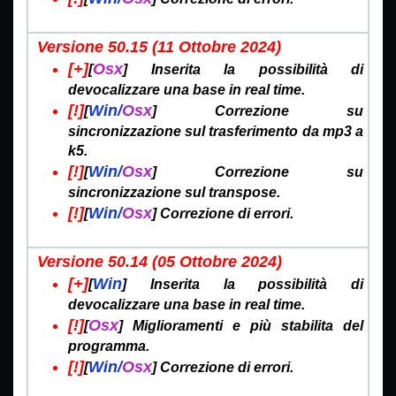
Versione 50.15 (11 Ottobre
2024)
[+]
Osx
[
] Inserita la possibilità di
devocalizzare una base in real time.
[!]
Win/
Osx
[
] Correzione su
sincronizzazione sul trasferimento da mp3 a
k5.
[!]
Win/
Osx
[
] Correzione su
sincronizzazione sul transpose.
[!]
Win/
Osx
[
] Correzione di errori.
Versione 50.14 (05 Ottobre
2024)
[+]
Win
[
] Inserita la possibilità di
devocalizzare una base in real time.
[!]
Osx
[
] Miglioramenti e più stabilita del
programma.
[!]
Win/
Osx
[
] Correzione di errori.