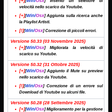
[+]
Win/
Osx
[
] Inserito un selettore di
velocità nello scarico da Youtube.
[+]
Win/
Osx
[
] Aggiunta sulla ricerca anche
la Playlist Artisti.
[!]
Win/
Osx
[
] Correzione di piccoli errori.
Versione 50.33 (03 Novembre
2025)
[+]
Win/
Osx
[
] Migliorata la velocità di
scarico su Youtube.
Versione 50.32 (31 Ottobre
2025)
[+]
Win/
Osx
[
] Aggiunto il Mute su preview
nello scarico da Youtube.
[!]
Win/
Osx
[
] Correzione di un errore sul
Download di Youtube su alcuni file.
Versione 50.28 (28 Settembre
2025)
[+]
Win/
Osx
[
] Miglioramento per la gestione