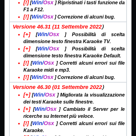
[!]
Win/
Osx
[
]
Ripristinati i tasti funzione da
F1 a F12.
[!]
Win/
Osx
[
]
Correzione di alcuni bug.
)
Versione 46.31 (11 Settembre
2022
[+]
Win/
Osx
[
]
Possibilità di scelta
dimensione testo finestra Karaoke TV.
[+]
Win/
Osx
[
]
Possibilità di scelta
dimensione testo finestra Karaoke Default.
[!]
Win/
Osx
[
]
Corretti alcuni errori sui file
Karaoke midi e mp3.
[!]
Win/
Osx
[
]
Correzione di alcuni bug.
)
Versione 46.30 (01 Settembre
2022
[+]
Win/
Osx
[
]
Migliorata la visualizzazione
dei testi Karaoke sulle finestre.
[+]
Win/
Osx
[
]
Cambiato il Server per le
ricerche su Internet più veloce.
[!]
Win/
Osx
[
]
Corretti alcuni errori sui file
Karaoke.