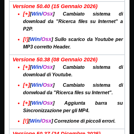
Versione 50.40 (15 Gennaio
2026)
[+]
Win/
Osx
[
] Cambiato sistema di
download da "Ricerca files su Internet" a
P2P.
[!]
Win/
Osx
[
] Sullo scarico da Youtube per
MP3 corretto Header.
Versione 50.38 (08 Gennaio
2026)
[+]
Win/
Osx
[
] Cambiato sistema di
download di Youtube.
[+]
Win/
Osx
[
] Cambiato sistema di
donwload da "Ricerca files su Internet".
[+]
Win/
Osx
[
] Aggiunta barra su
Sincronizzazione per gli MP4.
[!]
Win/
Osx
[
] Correzione di piccoli errori.
Versione 50.37 (24 Dicembre
2025)