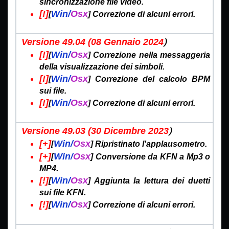
sincronizzazione file video.
[!]
Win/
Osx
[
] Correzione di alcuni errori.
)
Versione 49.04 (08 Gennaio
2024
[!]
Win/
Osx
[
]
Correzione nella messaggeria
della visualizzazione dei simboli.
[!]
Win/
Osx
[
]
Correzione del calcolo BPM
sui file.
[!]
Win/
Osx
[
] Correzione di alcuni errori.
)
Versione 49.03 (30 Dicembre
2023
[+]
Win/
Osx
[
]
Ripristinato l'applausometro.
[+]
Win/
Osx
[
]
Conversione da KFN a Mp3 o
MP4.
[!]
Win/
Osx
[
] Aggiunta la lettura dei duetti
sui file KFN.
[!]
Win/
Osx
[
] Correzione di alcuni errori.