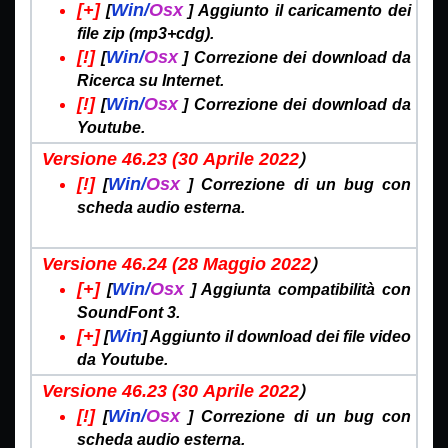
[+]
Win/
Osx
[
]
Aggiunto il caricamento dei
file zip (mp3+cdg).
[!]
Win/
Osx
[
]
Correzione dei download da
Ricerca su Internet.
[!]
Win/
Osx
[
]
Correzione dei download da
Youtube.
)
Versione 46.23 (30
Aprile 2022
[!]
Win/
Osx
[
]
Correzione di un bug con
scheda audio esterna
.
)
Versione 46.24 (28
Maggio 2022
[+]
Win/
Osx
[
]
Aggiunta compatibilità con
SoundFont 3.
[+]
Win
[
]
Aggiunto il download dei file video
da Youtube.
)
Versione 46.23 (30
Aprile 2022
[!]
Win/
Osx
[
]
Correzione di un bug con
scheda audio esterna
.