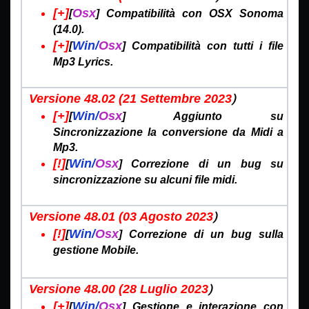
[+]
Osx
[
] Compatibilità con OSX Sonoma
(14.0).
[+]
Win/
Osx
[
] Compatibilità con tutti i file
Mp3 Lyrics.
)
Versione 48.02 (21 Settembre
2023
[+]
Win/
Osx
[
] Aggiunto su
Sincronizzazione la conversione da Midi a
Mp3.
[!]
Win/
Osx
[
] Correzione di un bug su
sincronizzazione su alcuni file midi.
)
Versione 48.01 (03 Agosto
2023
[!]
Win/
Osx
[
] Correzione di un bug sulla
gestione Mobile.
)
Versione 48.00 (28 Luglio
2023
[+]
Win/
Osx
[
] Gestione e interazione con