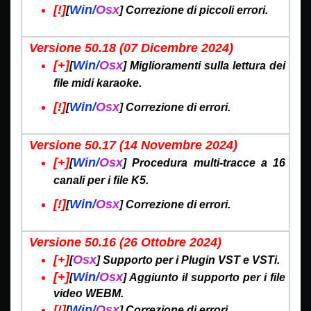
[!]
Win/
Osx
[
] Correzione di piccoli errori.
Versione 50.18 (07 Dicembre
2024)
[+]
Win/
Osx
[
] Miglioramenti sulla lettura dei
file midi karaoke.
[!]
Win/
Osx
[
] Correzione di errori.
Versione 50.17 (14 Novembre
2024)
[+]
Win/
Osx
[
] Procedura multi-tracce a 16
canali per i file K5.
[!]
Win/
Osx
[
] Correzione di errori.
Versione 50.16 (26 Ottobre
2024)
[+]
Osx
[
] Supporto per i Plugin VST e VSTi.
[+]
Win/
Osx
[
] Aggiunto il supporto per i file
video WEBM.
[!]
Win/
Osx
[
] Correzione di errori.