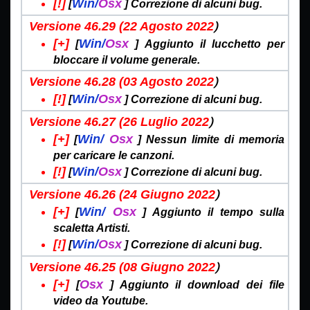
[!]
Win/
Osx
[
]
Correzione di alcuni bug.
)
Versione 46.29 (22 Agosto
2022
[+]
Win/
Osx
[
]
Aggiunto il lucchetto per
bloccare il volume generale
.
)
Versione 46.28 (03 Agosto
2022
[!]
Win/
Osx
[
]
Correzione
di alcuni bug.
)
Versione 46.27 (26 Luglio
2022
[+]
Win/
Osx
[
]
Nessun limite di memoria
per caricare le canzoni.
[!]
Win/
Osx
[
]
Correzione
di alcuni bug.
)
Versione 46.26 (24
Giugno 2022
[+]
Win/
Osx
[
]
Aggiunto il tempo sulla
scaletta Artisti.
[!]
Win/
Osx
[
]
Correzione
di alcuni bug.
)
Versione 46.25 (08
Giugno 2022
[+]
Osx
[
]
Aggiunto il download dei file
video da Youtube.