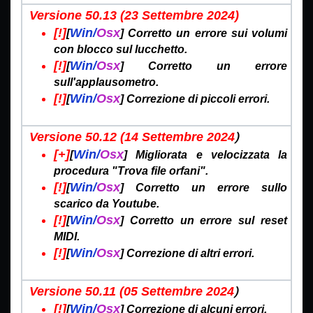
Versione 50.13 (23 Settembre
2024)
[!]
Win/
Osx
[
] Corretto un errore sui volumi
con blocco sul lucchetto.
[!]
Win/
Osx
[
] Corretto un errore
sull'applausometro.
[!]
Win/
Osx
[
] Correzione di piccoli errori.
)
Versione 50.12 (14 Settembre
2024
[+]
Win/
Osx
[
] Migliorata e velocizzata la
procedura "Trova file orfani".
[!]
Win/
Osx
[
] Corretto un errore sullo
scarico da Youtube.
[!]
Win/
Osx
[
] Corretto un errore sul reset
MIDI.
[!]
Win/
Osx
[
] Correzione di altri errori.
)
Versione 50.11 (05 Settembre
2024
[!]
Win/
Osx
[
] Correzione di alcuni errori.